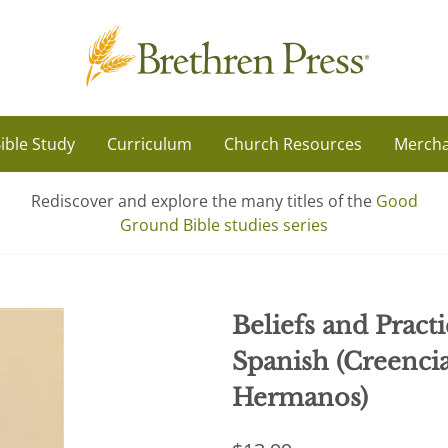
ible Study
Curriculum
Church Resources
Mercha
Rediscover and explore the many titles of the
Good
Ground Bible studies series
Beliefs and Pract
Spanish (Creencias
Hermanos)