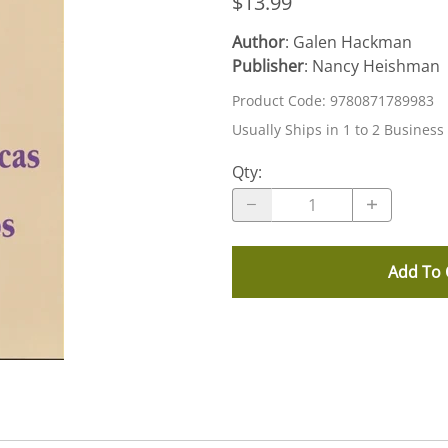
$13.99
Author
: Galen Hackman
Publisher
: Nancy Heishman
Product Code
:
9780871789983
Usually Ships in 1 to 2 Business
Qty
:
Add To 