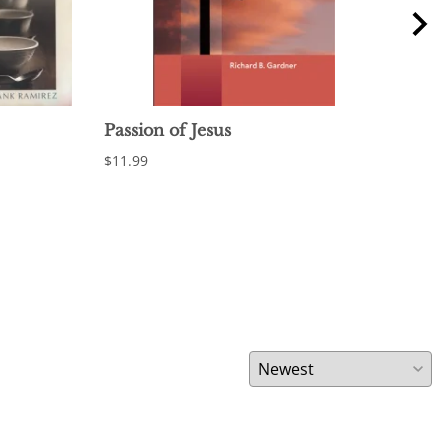
Passion of Jesus
Spa
$11.99
$17.